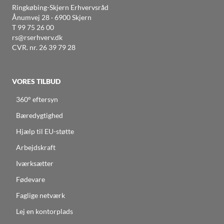
Ringkøbing-Skjern Erhvervsråd
Ånumvej 28 · 6900 Skjern
T
99 75 26 00
rs@rserhverv.dk
CVR. nr. 26 39 79 28
VORES TILBUD
360° eftersyn
Bæredygtighed
Hjælp til EU-støtte
Arbejdskraft
Iværksætter
Fødevare
Faglige netværk
Lej en kontorplads