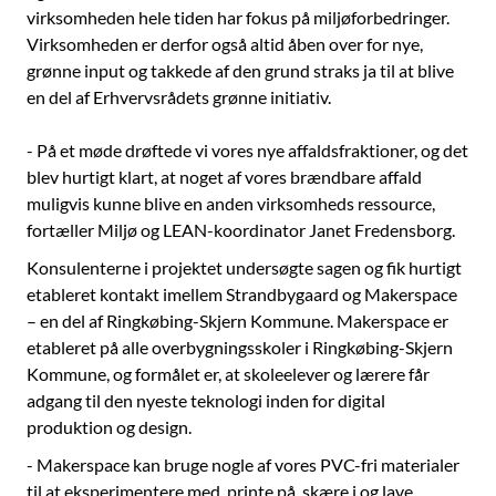
virksomheden hele tiden har fokus på miljøforbedringer.
Virksomheden er derfor også altid åben over for nye,
grønne input og takkede af den grund straks ja til at blive
en del af Erhvervsrådets grønne initiativ.
- På et møde drøftede vi vores nye affaldsfraktioner, og det
blev hurtigt klart, at noget af vores brændbare affald
muligvis kunne blive en anden virksomheds ressource,
fortæller Miljø og LEAN-koordinator Janet Fredensborg.
Konsulenterne i projektet undersøgte sagen og fik hurtigt
etableret kontakt imellem Strandbygaard og Makerspace
– en del af Ringkøbing-Skjern Kommune. Makerspace er
etableret på alle overbygningsskoler i Ringkøbing-Skjern
Kommune, og formålet er, at skoleelever og lærere får
adgang til den nyeste teknologi inden for digital
produktion og design.
- Makerspace kan bruge nogle af vores PVC-fri materialer
til at eksperimentere med, printe på, skære i og lave