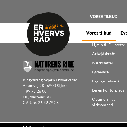
VORES TILBUD
360° eftersyn
Vores tilbud
Ev
Bæredygtighed
Hjælp til EU-støtte
Arbejdskraft
Iværksætter
Fødevare
Ringkøbing-Skjern Erhvervsråd
Faglige netværk
Ånumvej 28 · 6900 Skjern
Lej en kontorplads
T
99 75 26 00
rs@rserhverv.dk
Optimering af
CVR. nr. 26 39 79 28
virksomhed