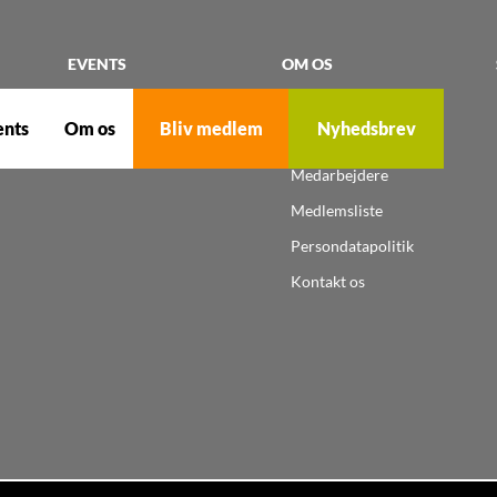
EVENTS
OM OS
Events
Om Erhvervsrådet
ents
Om os
Bliv medlem
Nyhedsbrev
Bestyrelsen
Medarbejdere
Medlemsliste
Persondatapolitik
Kontakt os