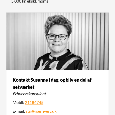
5.000 kr. ekskl. moms
Kontakt Susanne i dag, og bliv en del af
netværket
Erhvervskonsulent
Mobil:
21184745
E-mail:
stn@rserhverv.dk