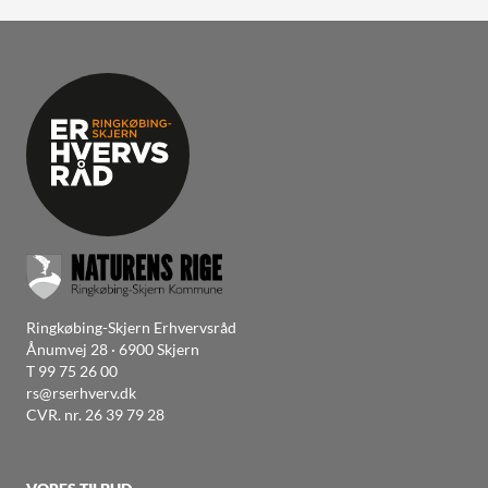
Ringkøbing-Skjern Erhvervsråd
Ånumvej 28 · 6900 Skjern
T
99 75 26 00
rs@rserhverv.dk
CVR. nr. 26 39 79 28