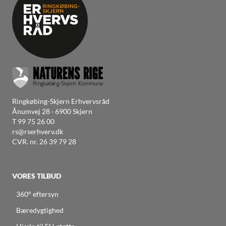
Ringkøbing-Skjern Erhvervsråd
Ånumvej 28 · 6900 Skjern
T
99 75 26 00
rs@rserhverv.dk
CVR. nr. 26 39 79 28
VORES TILBUD
360° eftersyn
Bæredygtighed