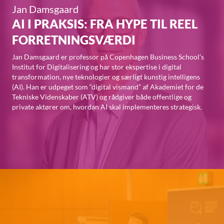
Jan Damsgaard
AI I PRAKSIS: FRA HYPE TIL REEL
FORRETNINGSVÆRDI
Jan Damsgaard er professor på Copenhagen Business School’s
Institut for Digitalisering og har stor ekspertise i digital
transformation, nye teknologier og særligt kunstig intelligens
(AI). Han er udpeget som “digital vismand” af Akademiet for de
Tekniske Videnskaber (ATV) og rådgiver både offentlige og
private aktører om, hvordan AI skal implementeres strategisk.