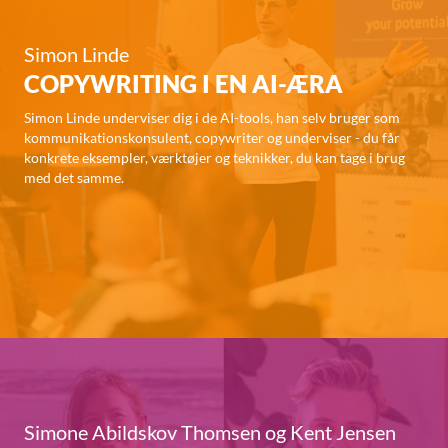
Simon Linde
COPYWRITING I EN AI-ÆRA
Simon Linde underviser dig i de AI-tools, han selv bruger som
kommunikationskonsulent, copywriter og underviser - du får
konkrete eksempler, værktøjer og teknikker, du kan tage i brug
med det samme.
Simone Abildskov Thomsen og Kent Jensen