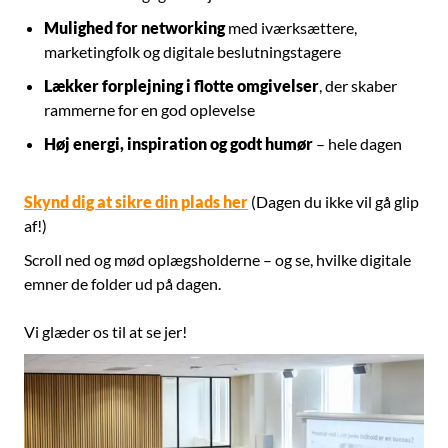
Mulighed for networking
med iværksættere,
marketingfolk og digitale beslutningstagere
Lækker forplejning i flotte omgivelser
, der skaber
rammerne for en god oplevelse
Høj energi, inspiration og godt humør
– hele dagen
Skynd dig at sikre din plads her
(Dagen du ikke vil gå glip
af!)
Scroll ned og mød oplægsholderne – og se, hvilke digitale
emner de folder ud på dagen.
Vi glæder os til at se jer!