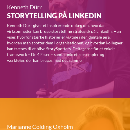
Kenneth Dürr
STORYTELLING PÅ LINKEDIN
Kenneth Dürr giver et inspirerende oplæg om, hvordan
virksomheder kan bruge storytelling strategisk på LinkedIn. Han
viser, hvorfor stærke historier er vigtige i den digitale æra,
hvordan man spotter dem i organisationen, og hvordan kollegaer
kan trænes til at blive StorySpotters. Deltagerne får et enkelt
framework – De 4 Esser – samt konkrete eksempler og
værktøjer, der kan bruges med det samme.
Marianne Colding Oxholm