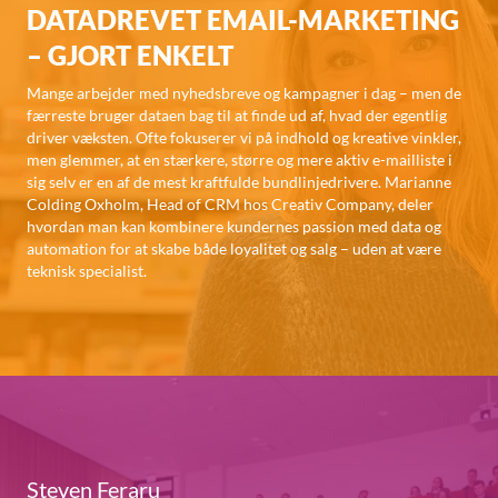
DATADREVET EMAIL-MARKETING
– GJORT ENKELT
Mange arbejder med nyhedsbreve og kampagner i dag – men de
færreste bruger dataen bag til at finde ud af, hvad der egentlig
driver væksten. Ofte fokuserer vi på indhold og kreative vinkler,
men glemmer, at en stærkere, større og mere aktiv e-mailliste i
sig selv er en af de mest kraftfulde bundlinjedrivere. Marianne
Colding Oxholm, Head of CRM hos Creativ Company, deler
hvordan man kan kombinere kundernes passion med data og
automation for at skabe både loyalitet og salg – uden at være
teknisk specialist.
Steven Feraru