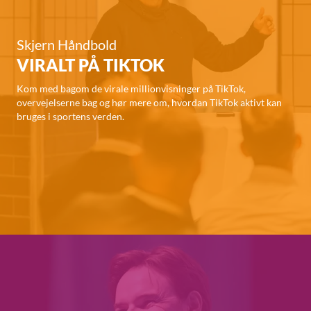
Skjern Håndbold
VIRALT PÅ TIKTOK
Kom med bagom de virale millionvisninger på TikTok,
overvejelserne bag og hør mere om, hvordan TikTok aktivt kan
bruges i sportens verden.