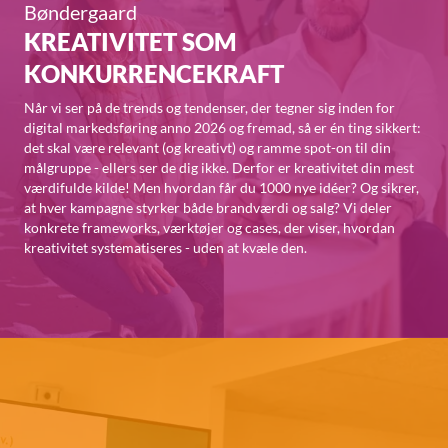
Bøndergaard
KREATIVITET SOM
KONKURRENCEKRAFT
Når vi ser på de trends og tendenser, der tegner sig inden for
digital markedsføring anno 2026 og fremad, så er én ting sikkert:
det skal være relevant (og kreativt) og ramme spot-on til din
målgruppe - ellers ser de dig ikke. Derfor er kreativitet din mest
værdifulde kilde! Men hvordan får du 1000 nye idéer? Og sikrer,
at hver kampagne styrker både brandværdi og salg? Vi deler
konkrete frameworks, værktøjer og cases, der viser, hvordan
kreativitet systematiseres - uden at kvæle den.