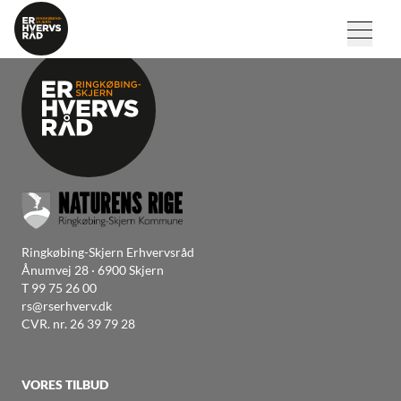
Ringkøbing-Skjern Erhvervsråd
Ånumvej 28 · 6900 Skjern
T
99 75 26 00
rs@rserhverv.dk
CVR. nr. 26 39 79 28
VORES TILBUD