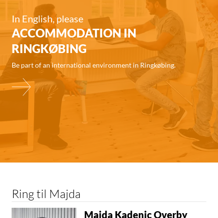
In English, please
ACCOMMODATION IN
RINGKØBING
Be part of an international environment in Ringkøbing.
Ring til Majda
Majda Kadenic Overby