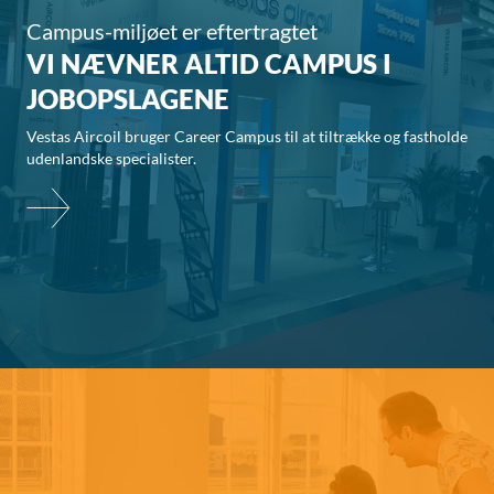
Campus-miljøet er eftertragtet
VI NÆVNER ALTID CAMPUS I
JOBOPSLAGENE
Vestas Aircoil bruger Career Campus til at tiltrække og fastholde
udenlandske specialister.