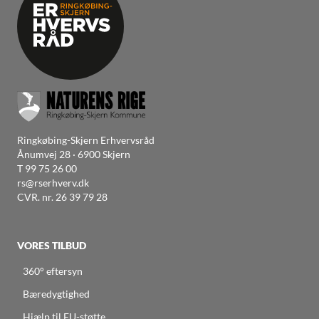
Ringkøbing-Skjern Erhvervsråd
Ånumvej 28 · 6900 Skjern
T
99 75 26 00
rs@rserhverv.dk
CVR. nr. 26 39 79 28
VORES TILBUD
360° eftersyn
Bæredygtighed
Hjælp til EU-støtte