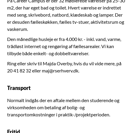
På Career Campus er der 32 møblerede værelser på 25-30
m2, der har eget bad og toilet. Hvert værelse er indrettet
med seng, skrivebord, natbord, klædeskab og lamper. Der
er desuden fælleskøkken, fælles tv-stuer, aktivitetsrum og
vaskerum.
Den månedlige husleje er fra 4.000 kr. - inkl. vand, varme,
trådløst internet og rengøring af fællesarealer. Vi kan
tilbyde både enkelt- og dobbeltværelser.
Ring eller skriv til Majda Overby, hvis du vil vide mere, på
20 41 82 32 eller maj@rserhverv.dk.
Transport
Normalt indgås der en aftale mellem den studerende og
virksomheden om betaling af bolig- og
transportomkostninger i praktik-/projektperioden.
Fritid