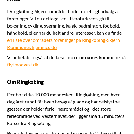
I Ringkøbing-Skjern-området finder du et rigt udvalg af
foreninger. Vil du deltage i en litteraturkreds, gå til
boksning, cykling, svømning, kajak, badminton, fodbold,
håndbold, eller har du helt andre interesser, kan du finde
en liste over områdets foreninger på Ringkøbing-Skjern
Kommunes hjemmeside
.
Vi anbefaler også, at du læser mere om vores kommune på
flytmodvest.dk
.
Om Ringkøbing
Der bor cirka 10.000 mennesker i Ringkøbing, men hver
dag året rundt får byen besøg af glade og handelslystne
gæster, der holder ferie i nærområdet og i det store
ferieområde ved Vesterhavet, der ligger små 15 minutters
kørsel fra Ringkøbing.
Byens indbyggere og de mange besøgende får byen til at