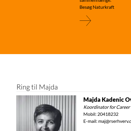
Besøg Naturkraft
Ring til Majda
Majda Kadenic O
Koordinator for Caree
Mobil:
20418232
E-mail:
maj@rserhverv.