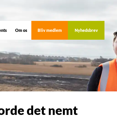
ents
Om os
Bliv medlem
Nyhedsbrev
orde det nemt