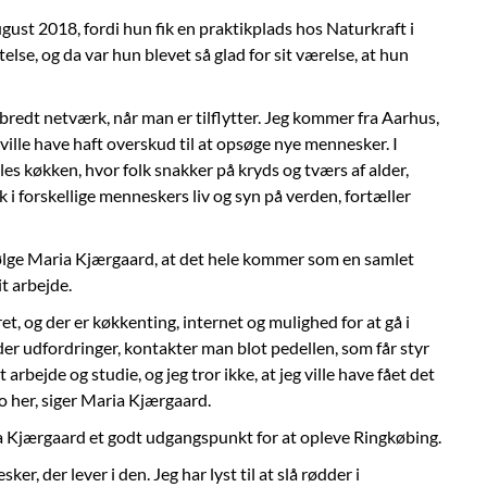
ust 2018, fordi hun fik en praktikplads hos Naturkraft i
lse, og da var hun blevet så glad for sit værelse, at hun
bredt netværk, når man er tilflytter. Jeg kommer fra Aarhus,
g ville have haft overskud til at opsøge nye mennesker. I
les køkken, hvor folk snakker på kryds og tværs af alder,
ik i forskellige menneskers liv og syn på verden, fortæller
ifølge Maria Kjærgaard, at det hele kommer som en samlet
it arbejde.
t, og der er køkkenting, internet og mulighed for at gå i
 der udfordringer, kontakter man blot pedellen, som får styr
 arbejde og studie, og jeg tror ikke, at jeg ville have fået det
o her, siger Maria Kjærgaard.
a Kjærgaard et godt udgangspunkt for at opleve Ringkøbing.
ker, der lever i den. Jeg har lyst til at slå rødder i