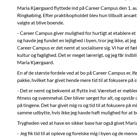
Maria Kjærgaard flyttede ind på Career Campus den 1. aug
Ringkøbing. Efter praktikopholdet blev hun tilbudt ansætte
valgte at blive boende.
- Career Campus giver mulighed for hurtigt at etablere et 
og havde jeg fundet en lejlighed i byen, tror jeg ikke, at je
Career Campus er det nemt at socialisere sig. Vi har et fæl
kultur og faglighed. Det er meget lærerigt, og jeg får indbl
Maria Kjærgaard.
En af de største fordele ved at bo på Career Campus er, 
pakke, hvilket har givet hende mere tid til at fokusere på s
- Det er nemt og bekvemt at flytte ind. Værelset er møblere
fitness og svømmehal. Der bliver sørget for alt, og opstår
på tingene. Det har givet mig ro og tid til at fokusere på mit
samme udbytte, hvis ikke jeg havde haft mulighed for at b
Trygheden ved at have en sikker base har også givet Mari
- Jeg fik tid til at opleve og forelske mig i byen og de mennes