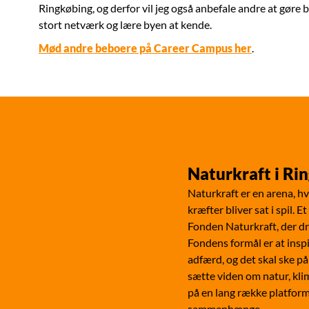
Ringkøbing, og derfor vil jeg også anbefale andre at gøre b
stort netværk og lære byen at kende.
Mød andre beboere på Career Campus her
.
Naturkraft i Ri
Naturkraft er en arena, h
kræfter bliver sat i spil. 
Fonden Naturkraft, der dr
Fondens formål er at insp
adfærd, og det skal ske på
sætte viden om natur, kli
på en lang række platform
sammenhænge.