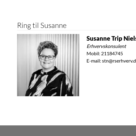
Ring til Susanne
Susanne Trip Nie
Erhvervskonsulent
Mobil:
21184745
E-mail:
stn@rserhverv.