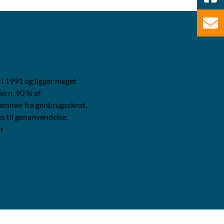
 i 1991 og ligger meget
jern. 90 % af
ammer fra genbrugsskrot,
es til genanvendelse.
r