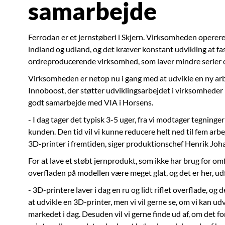
samarbejde
Ferrodan er et jernstøberi i Skjern. Virksomheden operere
indland og udland, og det kræver konstant udvikling at fa
ordreproducerende virksomhed, som laver mindre serier o
Virksomheden er netop nu i gang med at udvikle en ny ar
Innoboost, der støtter udviklingsarbejdet i virksomheder
godt samarbejde med VIA i Horsens.
- I dag tager det typisk 3-5 uger, fra vi modtager tegninger
kunden. Den tid vil vi kunne reducere helt ned til fem arbe
3D-printer i fremtiden, siger produktionschef Henrik Joh
For at lave et støbt jernprodukt, som ikke har brug for 
overfladen på modellen være meget glat, og det er her, ud
- 3D-printere laver i dag en ru og lidt riflet overflade, og 
at udvikle en 3D-printer, men vi vil gerne se, om vi kan udv
markedet i dag. Desuden vil vi gerne finde ud af, om det