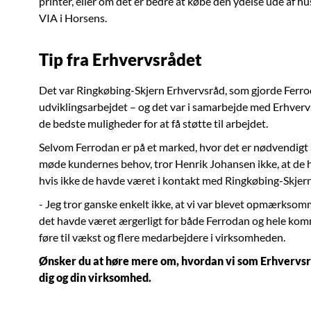
printer, eller om det er bedre at købe den ydelse ude af hu
VIA i Horsens.
Tip fra Erhvervsrådet
Det var Ringkøbing-Skjern Erhvervsråd, som gjorde Ferrod
udviklingsarbejdet – og det var i samarbejde med Erhverv
de bedste muligheder for at få støtte til arbejdet.
Selvom Ferrodan er på et marked, hvor det er nødvendigt a
møde kundernes behov, tror Henrik Johansen ikke, at de ha
hvis ikke de havde været i kontakt med Ringkøbing-Skjer
- Jeg tror ganske enkelt ikke, at vi var blevet opmærksom
det havde været ærgerligt for både Ferrodan og hele komm
føre til vækst og flere medarbejdere i virksomheden.
Ønsker du at høre mere om, hvordan vi som Erhvervsr
dig og din virksomhed.