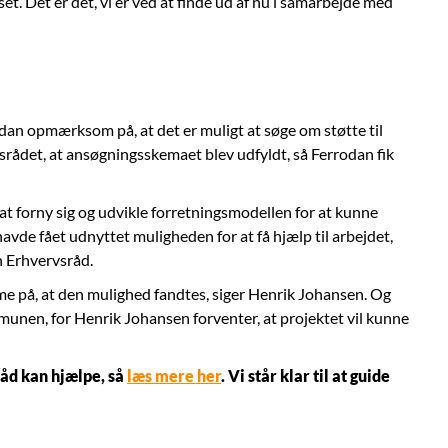
set. Det er det, vi er ved at finde ud af nu i samarbejde med
an opmærksom på, at det er muligt at søge om støtte til
srådet, at ansøgningsskemaet blev udfyldt, så Ferrodan fik
t forny sig og udvikle forretningsmodellen for at kunne
vde fået udnyttet muligheden for at få hjælp til arbejdet,
n Erhvervsråd.
me på, at den mulighed fandtes, siger Henrik Johansen. Og
unen, for Henrik Johansen forventer, at projektet vil kunne
åd kan hjælpe, så
læs mere her
. Vi står klar til at guide