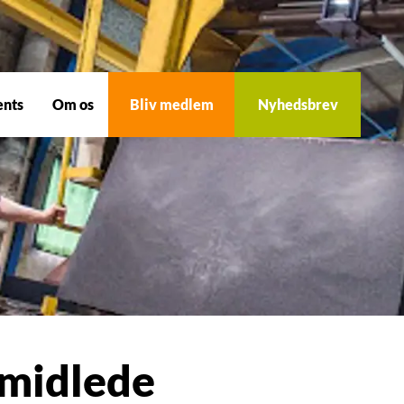
ents
Om os
Bliv medlem
Nyhedsbrev
rmidlede