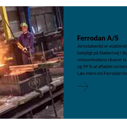
Ferrodan A/S
Jernstøberiet er etableret
belejligt på Støberivej i Sk
virksomhedens råvarer st
og 99 % af affaldet sorter
Læs mere om Ferrodan he