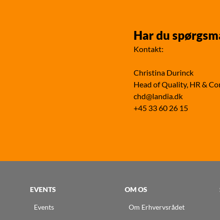
Har du spørgsm
Kontakt:
Christina Durinck
Head of Quality, HR & C
chd@landia.dk
+45 33 60 26 15
EVENTS
OM OS
Events
Om Erhvervsrådet