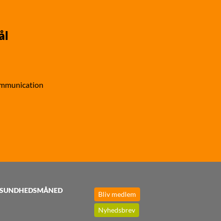
ål
ommunication
SUNDHEDSMÅNED
Bliv medlem
Nyhedsbrev