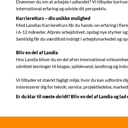
Drømmer du om at arbejde i udlandet? Vi tilbyder kortvari
international erfaring og udvide dit perspektiv.
KarriereKurs – din unikke mulighed
Med Landias KarriereKurs får du hands-on erfaring i flere
i 6-12 måneder. Afprøv arbejdslivet, opdag nye styrker og
Samtidig får du værdifuld indsigt i arbejdsmarkedet og o
Bliv en del af Landia
Hos Landia bliver du en del af en international virksomhe
udviklet løsninger til biogas, spildevand, landbrug og indu
Vi tilbyder et stærkt fagligt miljø, hvor du kan udfordre d
interesserer dig for teknik, service, projektledelse, marke
Er du klar til næste skridt? Bliv en del af Landia og l