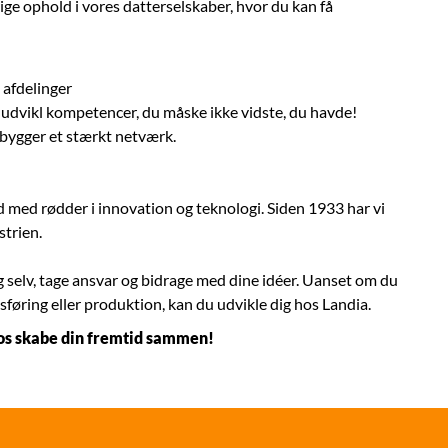
ge ophold i vores datterselskaber, hvor du kan få
 afdelinger
 udvikl kompetencer, du måske ikke vidste, du havde!
pbygger et stærkt netværk.
d med rødder i innovation og teknologi. Siden 1933 har vi
strien.
ig selv, tage ansvar og bidrage med dine idéer. Uanset om du
dsføring eller produktion, kan du udvikle dig hos Landia.
ad os skabe din fremtid sammen!