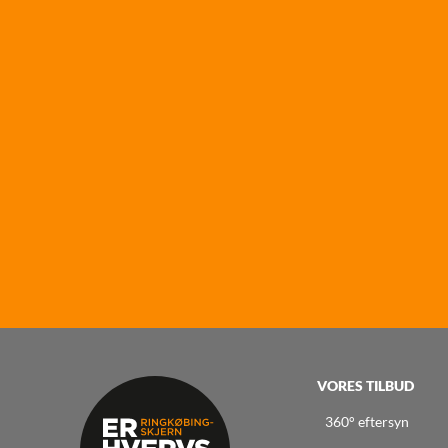
VORES TILBUD
360° eftersyn